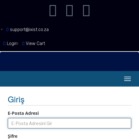
support@ixist.co.za
Login
View Cart
Gezi
değiş
Giriş
E-Posta Adresi
Şifre