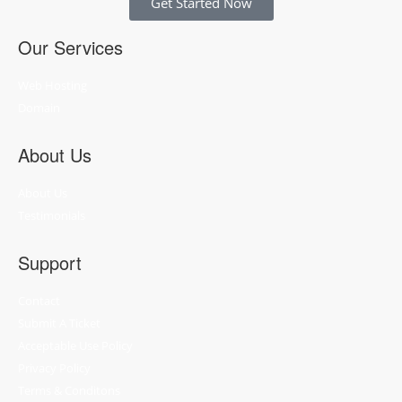
Get Started Now
Our Services
Web Hosting
Domain
About Us
About Us
Testimonials
Support
Contact
Submit A Ticket
Acceptable Use Policy
Privacy Policy
Terms & Conditons