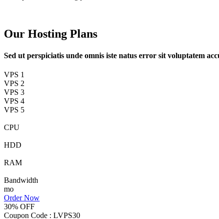
Our Hosting Plans
Sed ut perspiciatis unde omnis iste natus error sit voluptatem ac
VPS 1
VPS 2
VPS 3
VPS 4
VPS 5
CPU
HDD
RAM
Bandwidth
mo
Order Now
30% OFF
Coupon Code :
LVPS30