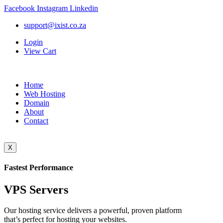
Facebook
Instagram
Linkedin
support@ixist.co.za
Login
View Cart
Home
Web Hosting
Domain
About
Contact
X
Fastest Performance
VPS Servers
Our hosting service delivers a powerful, proven platform
that’s perfect for hosting your websites.