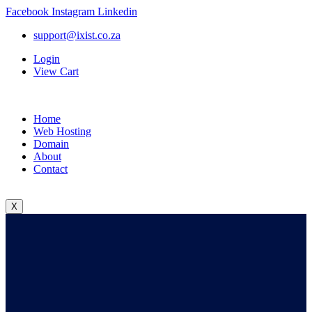
Facebook
Instagram
Linkedin
support@ixist.co.za
Login
View Cart
Home
Web Hosting
Domain
About
Contact
X