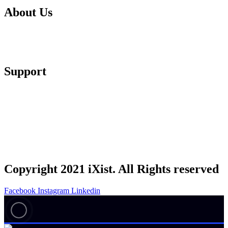
About Us
About Us
Testimonials
Support
Contact
Submit A Ticket
Acceptable Use Policy
Privacy Policy
Terms & Conditons
Copyright 2021 iXist. All Rights reserved
Facebook
Instagram
Linkedin